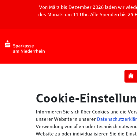
Seite
Von März bis Dezember 2026 laden wir wiede
des Monats um 11 Uhr. Alle Spenden bis 25 E
Klicken Sie, um die Navigation zu überspringen und zum Haup
Cookie-Einstellu
Informieren Sie sich über Cookies und die Ve
unserer Website in unserer
Datenschutzerklä
Verwendung von allen oder technisch notwend
Website zu oder individualisieren Sie die Eins