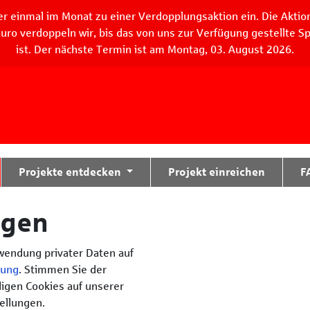
r einmal im Monat zu einer Verdopplungsaktion ein. Die Aktio
uro verdoppeln wir, bis das von uns zur Verfügung gestellte 
ist. Der nächste Termin ist am Montag, 03. August 2026.
tteil zu gelangen
Projekte entdecken
Projekt einreichen
F
ngen
rwendung privater Daten auf
rung
. Stimmen Sie der
igen Cookies auf unserer
tellungen.