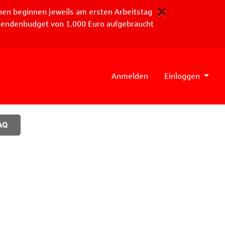
nen beginnen jeweils am ersten Arbeitstag
Spendenbudget von 1.000 Euro aufgebraucht
Anmelden
Einloggen
AQ