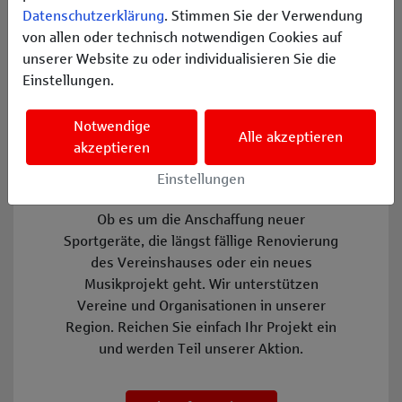
Datenschutzerklärung
. Stimmen Sie der Verwendung
von allen oder technisch notwendigen Cookies auf
3.
unserer Website zu oder individualisieren Sie die
Projekt umsetzen
Einstellungen.
Nach erfolgreicher Prüfung erhalten Sie die
Notwendige
zugesagte Fördersumme auf Ihr Vereinskonto.
Alle akzeptieren
akzeptieren
Einstellungen
Ob es um die Anschaffung neuer
Sportgeräte, die längst fällige Renovierung
des Vereinshauses oder ein neues
Musikprojekt geht. Wir unterstützen
Vereine und Organisationen in unserer
Region. Reichen Sie einfach Ihr Projekt ein
und werden Teil unserer Aktion.